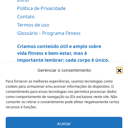
Início
Política de Privacidade
Contato
Termos de uso
Glossário – Programa Fitness
Criamos conteúdo útil e amplo sobre
vida fitness e bem-estar, mas é
importante lembrar: cada corpo é único.
Antes de iniciar qualquer dieta, rotina de
Gerenciar o consentimento
exercícios ou mudança significativa em
seu estilo de vida, consulte um
Para fornecer as melhores experiências, usamos tecnologias como
cookies para armazenar e/ou acessar informações do dispositivo. O
profissional de saúde, nutricionista ou
consentimento para essas tecnologias nos permitirá processar dados
educador físico qualificado. Sua
como comportamento de navegação ou IDs exclusivos neste site. Não
segurança vêm em primeiro lugar
.
consentir ou retirar o consentimento pode afetar negativamente certos
recursos e funções.
Aceitar
Todos os Direitos Reservados ao site - programafitness.com.br © 2026