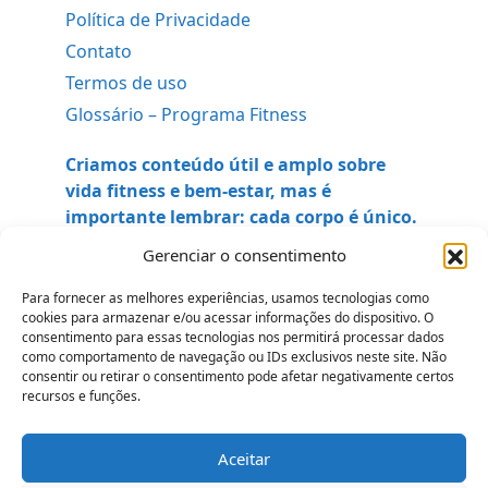
Política de Privacidade
Contato
Termos de uso
Glossário – Programa Fitness
Criamos conteúdo útil e amplo sobre
vida fitness e bem-estar, mas é
importante lembrar: cada corpo é único.
Antes de iniciar qualquer dieta, rotina de
Gerenciar o consentimento
exercícios ou mudança significativa em
seu estilo de vida, consulte um
Para fornecer as melhores experiências, usamos tecnologias como
cookies para armazenar e/ou acessar informações do dispositivo. O
profissional de saúde, nutricionista ou
consentimento para essas tecnologias nos permitirá processar dados
educador físico qualificado. Sua
como comportamento de navegação ou IDs exclusivos neste site. Não
segurança vêm em primeiro lugar
.
consentir ou retirar o consentimento pode afetar negativamente certos
recursos e funções.
Aceitar
Todos os Direitos Reservados ao site - programafitness.com.br © 2026