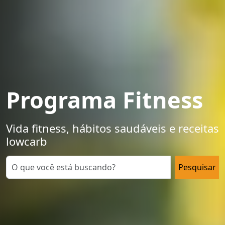
Programa Fitness
Vida fitness, hábitos saudáveis e receitas
lowcarb
Pesquisar