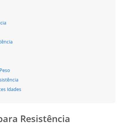
cia
tência
 Peso
istência
tes Idades
para Resistência